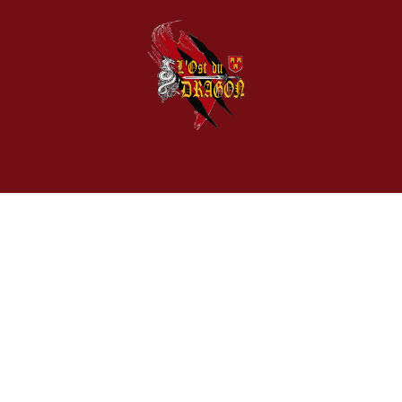
genda
Fêtes Médiévales Fantastiques de L'Ost
Nos Membres